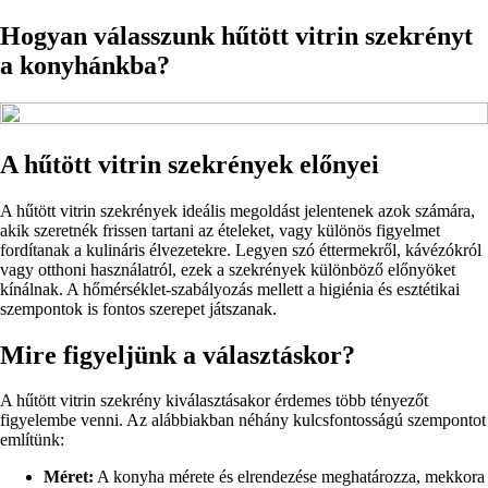
Hogyan válasszunk hűtött vitrin szekrényt
a konyhánkba?
A hűtött vitrin szekrények előnyei
A hűtött vitrin szekrények ideális megoldást jelentenek azok számára,
akik szeretnék frissen tartani az ételeket, vagy különös figyelmet
fordítanak a kulináris élvezetekre. Legyen szó éttermekről, kávézókról
vagy otthoni használatról, ezek a szekrények különböző előnyöket
kínálnak. A hőmérséklet-szabályozás mellett a higiénia és esztétikai
szempontok is fontos szerepet játszanak.
Mire figyeljünk a választáskor?
A hűtött vitrin szekrény kiválasztásakor érdemes több tényezőt
figyelembe venni. Az alábbiakban néhány kulcsfontosságú szempontot
említünk:
Méret:
A konyha mérete és elrendezése meghatározza, mekkora