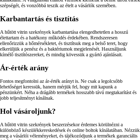
szépségét, és vonzóbbá teszik az ételt a vásárlók szemében.
Karbantartás és tisztítás
A hűtött vitrin szekrények karbantartása elengedhetetlen a hosszú
élettartam és a hatékony működés érdekében. Rendszeresen
ellenőrizzük a hőmérsékletet, és tisztítsuk meg a belső teret, hogy
elkerüljük a penész és a baktériumok megjelenését. Használjunk
kímélő tisztítószereket, és mindig kövessük a gyártó ajánlásait.
Ár-érték arány
Fontos megfontolni az ár-érték arányt is. Ne csak a legolcsóbb
lehetőséget keressük, hanem mérjük fel, hogy mit kapunk a
pénzünkért. Néha a drágább termékek hosszabb távú megtakarítást és
jobb teljesítményt kínálnak.
Hol vásároljunk?
A hűtött vitrin szekrények beszerzésekor érdemes körülnézni a
különböző készülékkereskedések és online boltok kínálatában. Nézzük
meg a vásárlói véleményeket, és tájékozódjunk a termékek garanciális