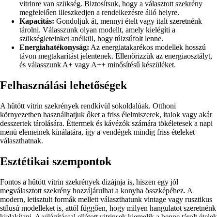
vitrinre van szükség. Biztosítsuk, hogy a választott szekrény
megfelelően illeszkedjen a rendelkezésre álló helyre.
Kapacitás:
Gondoljuk át, mennyi ételt vagy italt szeretnénk
tárolni. Válasszunk olyan modellt, amely kielégíti a
szükségleteinket anélkül, hogy túlzsúfolt lenne.
Energiahatékonyság:
Az energiatakarékos modellek hosszú
távon megtakarítást jelentenek. Ellenőrizzük az energiaosztályt,
és válasszunk A+ vagy A++ minősítésű készüléket.
Felhasználási lehetőségek
A hűtött vitrin szekrények rendkívül sokoldalúak. Otthoni
környezetben használhatjuk őket a friss élelmiszerek, italok vagy akár
desszertek tárolására. Éttermek és kávézók számára tökéletesek a napi
menü elemeinek kínálatára, így a vendégek mindig friss ételeket
választhatnak.
Esztétikai szempontok
Fontos a hűtött vitrin szekrények dizájnja is, hiszen egy jól
megválasztott szekrény hozzájárulhat a konyha összképéhez. A
modern, letisztult formák mellett választhatunk vintage vagy rusztikus
stílusú modelleket is, attól függően, hogy milyen hangulatot szeretnénk
kialakítani. A világítással ellátott vitrinsek kiemelik a benne tárolt ételek