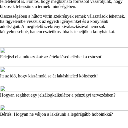
feltételeiről is. Fontos, hogy megbízható forrásból vásároljunk, hogy
biztosak lehessünk a termék minőségében.
Összességében a hűtött vitrin szekrények remek választások lehetnek,
ha figyelembe vesszük az egyedi igényeinket és a konyhánk
adottságait. A megfelelő szekrény kiválasztásával nemcsak
kényelmesebbé, hanem esztétikusabbá is tehetjük a konyhánkat.
Felejtsd el a mítoszokat: az értékelésed elérheti a csúcsot!
Itt az idő, hogy kiszámold saját lakáshiteled költségeit!
Hogyan segíthet egy jelzálogkalkulátor a pénzügyi tervezésben?
Bérlés: Hogyan ne váljon a lakásunk a legdrágább hobbinkká?