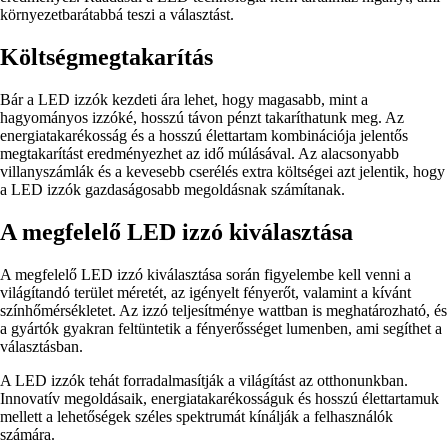
környezetbarátabbá teszi a választást.
Költségmegtakarítás
Bár a LED izzók kezdeti ára lehet, hogy magasabb, mint a
hagyományos izzóké, hosszú távon pénzt takaríthatunk meg. Az
energiatakarékosság és a hosszú élettartam kombinációja jelentős
megtakarítást eredményezhet az idő múlásával. Az alacsonyabb
villanyszámlák és a kevesebb cserélés extra költségei azt jelentik, hogy
a LED izzók gazdaságosabb megoldásnak számítanak.
A megfelelő LED izzó kiválasztása
A megfelelő LED izzó kiválasztása során figyelembe kell venni a
világítandó terület méretét, az igényelt fényerőt, valamint a kívánt
színhőmérsékletet. Az izzó teljesítménye wattban is meghatározható, és
a gyártók gyakran feltüntetik a fényerősséget lumenben, ami segíthet a
választásban.
A LED izzók tehát forradalmasítják a világítást az otthonunkban.
Innovatív megoldásaik, energiatakarékosságuk és hosszú élettartamuk
mellett a lehetőségek széles spektrumát kínálják a felhasználók
számára.