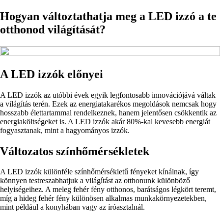
Hogyan változtathatja meg a LED izzó a te
otthonod világítását?
A LED izzók előnyei
A LED izzók az utóbbi évek egyik legfontosabb innovációjává váltak
a világítás terén. Ezek az energiatakarékos megoldások nemcsak hogy
hosszabb élettartammal rendelkeznek, hanem jelentősen csökkentik az
energiaköltségeket is. A LED izzók akár 80%-kal kevesebb energiát
fogyasztanak, mint a hagyományos izzók.
Változatos színhőmérsékletek
A LED izzók különféle színhőmérsékletű fényeket kínálnak, így
könnyen testreszabhatjuk a világítást az otthonunk különböző
helyiségeihez. A meleg fehér fény otthonos, barátságos légkört teremt,
míg a hideg fehér fény különösen alkalmas munkakörnyezetekben,
mint például a konyhában vagy az íróasztalnál.