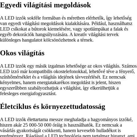
Egyedi világítási megoldások
A LED izzók sokféle formában és méretben elérhetők, így lehetőség
van egyedi világítási megoldások kialakítására. Például, használhatsz
LED csíkokat a bútorok kiemelésére, vagy spotlámpákat a falak és
egyéb dekorációk hangsúlyozására. A kreatív világítási tervek
különleges hangulatot kölcsönözhetnek a térnek.
Okos világítás
A LED izzók egy másik izgalmas lehetősége az okos világítás. Számos
LED izzó már kompatibilis okostelefonokkal, lehetővé téve a fényerő,
színhőmérséklet és a világítás idejének távvezérlését. Ez nemcsak
kényelmes, hanem energiatakarékos megoldást is jelent, hiszen
egyszerűbben szabályozhatjuk a világítást, így elkerülhetjük a
felesleges energiafogyasztást.
Életciklus és környezettudatosság
A LED izzók élettartama messze meghaladja a hagyományos izzóké,
hiszen akár 25 000-50 000 óráig is használhatók. Ez nemcsak a
vásárlás gyakoriságát csökkenti, hanem kevesebb hulladékot is
eredményez. Ráadásul a LED technológia nem tartalmaz higanyt, ami