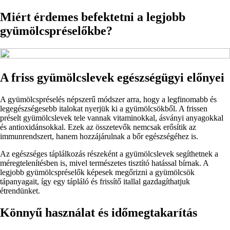
Miért érdemes befektetni a legjobb
gyümölcspréselőkbe?
A friss gyümölcslevek egészségügyi előnyei
A gyümölcspréselés népszerű módszer arra, hogy a legfinomabb és
legegészségesebb italokat nyerjük ki a gyümölcsökből. A frissen
préselt gyümölcslevek tele vannak vitaminokkal, ásványi anyagokkal
és antioxidánsokkal. Ezek az összetevők nemcsak erősítik az
immunrendszert, hanem hozzájárulnak a bőr egészségéhez is.
Az egészséges táplálkozás részeként a gyümölcslevek segíthetnek a
méregtelenítésben is, mivel természetes tisztító hatással bírnak. A
legjobb gyümölcspréselők képesek megőrizni a gyümölcsök
tápanyagait, így egy tápláló és frissítő itallal gazdagíthatjuk
étrendünket.
Könnyű használat és időmegtakarítás