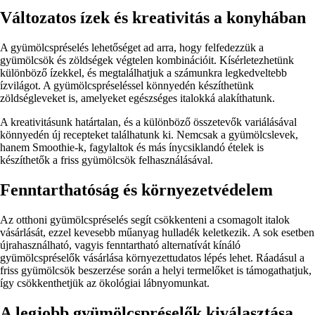
Változatos ízek és kreativitás a konyhában
A gyümölcspréselés lehetőséget ad arra, hogy felfedezzük a
gyümölcsök és zöldségek végtelen kombinációit. Kísérletezhetünk
különböző ízekkel, és megtalálhatjuk a számunkra legkedveltebb
ízvilágot. A gyümölcspréseléssel könnyedén készíthetünk
zöldségleveket is, amelyeket egészséges italokká alakíthatunk.
A kreativitásunk határtalan, és a különböző összetevők variálásával
könnyedén új recepteket találhatunk ki. Nemcsak a gyümölcslevek,
hanem Smoothie-k, fagylaltok és más ínycsiklandó ételek is
készíthetők a friss gyümölcsök felhasználásával.
Fenntarthatóság és környezetvédelem
Az otthoni gyümölcspréselés segít csökkenteni a csomagolt italok
vásárlását, ezzel kevesebb műanyag hulladék keletkezik. A sok esetben
újrahasználható, vagyis fenntartható alternatívát kínáló
gyümölcspréselők vásárlása környezettudatos lépés lehet. Ráadásul a
friss gyümölcsök beszerzése során a helyi termelőket is támogathatjuk,
így csökkenthetjük az ökológiai lábnyomunkat.
A legjobb gyümölcspréselők kiválasztása