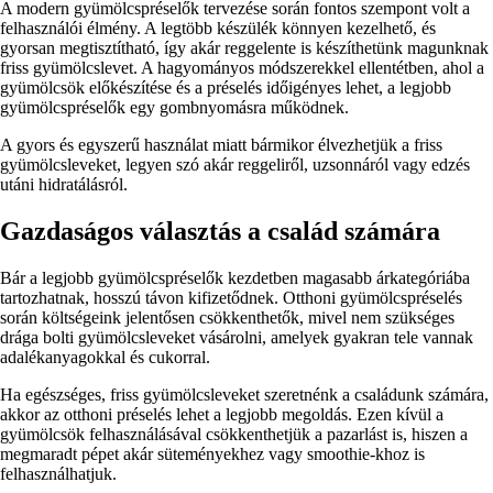
A modern gyümölcspréselők tervezése során fontos szempont volt a
felhasználói élmény. A legtöbb készülék könnyen kezelhető, és
gyorsan megtisztítható, így akár reggelente is készíthetünk magunknak
friss gyümölcslevet. A hagyományos módszerekkel ellentétben, ahol a
gyümölcsök előkészítése és a préselés időigényes lehet, a legjobb
gyümölcspréselők egy gombnyomásra működnek.
A gyors és egyszerű használat miatt bármikor élvezhetjük a friss
gyümölcsleveket, legyen szó akár reggeliről, uzsonnáról vagy edzés
utáni hidratálásról.
Gazdaságos választás a család számára
Bár a legjobb gyümölcspréselők kezdetben magasabb árkategóriába
tartozhatnak, hosszú távon kifizetődnek. Otthoni gyümölcspréselés
során költségeink jelentősen csökkenthetők, mivel nem szükséges
drága bolti gyümölcsleveket vásárolni, amelyek gyakran tele vannak
adalékanyagokkal és cukorral.
Ha egészséges, friss gyümölcsleveket szeretnénk a családunk számára,
akkor az otthoni préselés lehet a legjobb megoldás. Ezen kívül a
gyümölcsök felhasználásával csökkenthetjük a pazarlást is, hiszen a
megmaradt pépet akár süteményekhez vagy smoothie-khoz is
felhasználhatjuk.