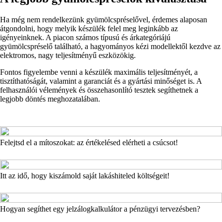
Ha még nem rendelkezünk gyümölcspréselővel, érdemes alaposan
átgondolni, hogy melyik készülék felel meg leginkább az
igényeinknek. A piacon számos típusú és árkategóriájú
gyümölcspréselő található, a hagyományos kézi modellektől kezdve az
elektromos, nagy teljesítményű eszközökig.
Fontos figyelembe venni a készülék maximális teljesítményét, a
tisztíthatóságát, valamint a garanciát és a gyártási minőséget is. A
felhasználói vélemények és összehasonlító tesztek segíthetnek a
legjobb döntés meghozatalában.
Felejtsd el a mítoszokat: az értékelésed elérheti a csúcsot!
Itt az idő, hogy kiszámold saját lakáshiteled költségeit!
Hogyan segíthet egy jelzálogkalkulátor a pénzügyi tervezésben?