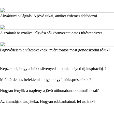
Akváriumi világítás: A jövő titkai, amiket érdemes felfedezni
A szalmát használva: tűzvészből környezettudatos fűtésrendszer
Fagyvédelem a vízcsöveknek: miért fontos most gondoskodni róluk?
Képzeld el, hogy a bükk sövényed a munkahelyed új inspirációja!
Miért érdemes befektetni a legjobb gyümölcspréselőkbe?
Hogyan fénylik a napfény a jövő otthonában akkumulátorral?
Az áramdíjak tűzijátéka: Hogyan robbanhatnak fel az árak?