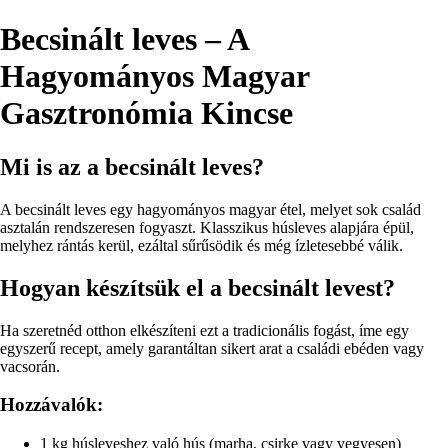
Becsinált leves – A
Hagyományos Magyar
Gasztronómia Kincse
Mi is az a becsinált leves?
A becsinált leves egy hagyományos magyar étel, melyet sok család
asztalán rendszeresen fogyaszt. Klasszikus húsleves alapjára épül,
melyhez rántás kerül, ezáltal sűrűsödik és még ízletesebbé válik.
Hogyan készítsük el a becsinált levest?
Ha szeretnéd otthon elkészíteni ezt a tradicionális fogást, íme egy
egyszerű recept, amely garantáltan sikert arat a családi ebéden vagy
vacsorán.
Hozzávalók:
1 kg húsleveshez való hús (marha, csirke vagy vegyesen)