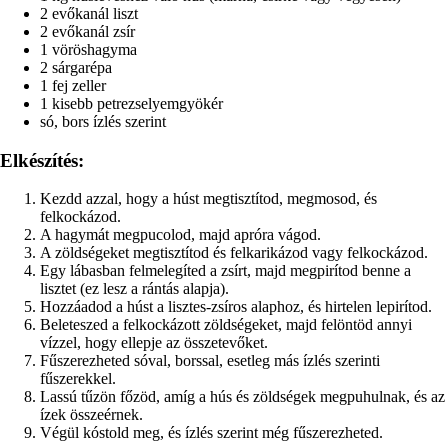
2 evőkanál liszt
2 evőkanál zsír
1 vöröshagyma
2 sárgarépa
1 fej zeller
1 kisebb petrezselyemgyökér
só, bors ízlés szerint
Elkészítés:
Kezdd azzal, hogy a húst megtisztítod, megmosod, és
felkockázod.
A hagymát megpucolod, majd apróra vágod.
A zöldségeket megtisztítod és felkarikázod vagy felkockázod.
Egy lábasban felmelegíted a zsírt, majd megpirítod benne a
lisztet (ez lesz a rántás alapja).
Hozzáadod a húst a lisztes-zsíros alaphoz, és hirtelen lepirítod.
Beleteszed a felkockázott zöldségeket, majd felöntöd annyi
vízzel, hogy ellepje az összetevőket.
Fűszerezheted sóval, borssal, esetleg más ízlés szerinti
fűszerekkel.
Lassú tűzön főzöd, amíg a hús és zöldségek megpuhulnak, és az
ízek összeérnek.
Végül kóstold meg, és ízlés szerint még fűszerezheted.