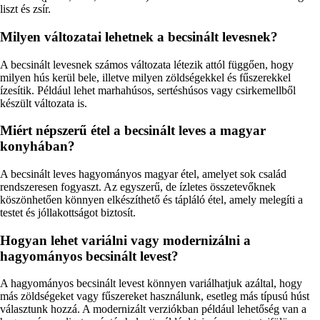
liszt és zsír.
Milyen változatai lehetnek a becsinált levesnek?
A becsinált levesnek számos változata létezik attól függően, hogy
milyen hús kerül bele, illetve milyen zöldségekkel és fűszerekkel
ízesítik. Például lehet marhahúsos, sertéshúsos vagy csirkemellből
készült változata is.
Miért népszerű étel a becsinált leves a magyar
konyhában?
A becsinált leves hagyományos magyar étel, amelyet sok család
rendszeresen fogyaszt. Az egyszerű, de ízletes összetevőknek
köszönhetően könnyen elkészíthető és tápláló étel, amely melegíti a
testet és jóllakottságot biztosít.
Hogyan lehet variálni vagy modernizálni a
hagyományos becsinált levest?
A hagyományos becsinált levest könnyen variálhatjuk azáltal, hogy
más zöldségeket vagy fűszereket használunk, esetleg más típusú húst
választunk hozzá. A modernizált verziókban például lehetőség van a