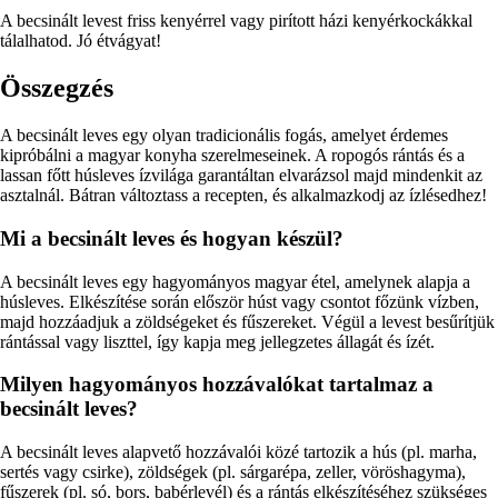
A becsinált levest friss kenyérrel vagy pirított házi kenyérkockákkal
tálalhatod. Jó étvágyat!
Összegzés
A becsinált leves egy olyan tradicionális fogás, amelyet érdemes
kipróbálni a magyar konyha szerelmeseinek. A ropogós rántás és a
lassan főtt húsleves ízvilága garantáltan elvarázsol majd mindenkit az
asztalnál. Bátran változtass a recepten, és alkalmazkodj az ízlésedhez!
Mi a becsinált leves és hogyan készül?
A becsinált leves egy hagyományos magyar étel, amelynek alapja a
húsleves. Elkészítése során először húst vagy csontot főzünk vízben,
majd hozzáadjuk a zöldségeket és fűszereket. Végül a levest besűrítjük
rántással vagy liszttel, így kapja meg jellegzetes állagát és ízét.
Milyen hagyományos hozzávalókat tartalmaz a
becsinált leves?
A becsinált leves alapvető hozzávalói közé tartozik a hús (pl. marha,
sertés vagy csirke), zöldségek (pl. sárgarépa, zeller, vöröshagyma),
fűszerek (pl. só, bors, babérlevél) és a rántás elkészítéséhez szükséges