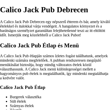
Calico Jack Pub Debrecen
A Calico Jack Pub Debrecen egy népszerű étterem és bár, amely kiváló
ételekkel és italokkal várja vendégeit. A hangulatos környezet és a
barátságos személyzet garantáltan felejthetetlenné teszi az itt eltöltött
időt. Ismerjük meg közelebbről a Calico Jack Pubot!
Calico Jack Pub Étlap és Menü
A Calico Jack Pub étlapján számos ízletes fogást találhatunk, amelyek
mindenki számára megfelelőek. A pubban rendszeresen megújuló
menükínálat biztosítja, hogy mindig változatos ételek közül
választhassunk. A Calico Jack menü különlegességei mellett a
hagyományos pub ételek is megtalálhatók, így mindenki megtalálhatja
a kedvére valót.
Calico Jack Pub Étlap
Burgerek választéka
Sült ételek
Szárnyas ételek