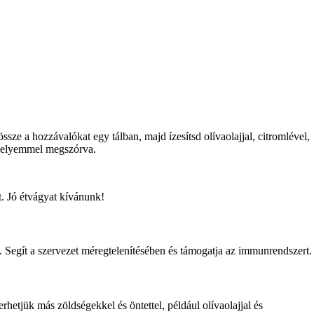
ze a hozzávalókat egy tálban, majd ízesítsd olívaolajjal, citromlével,
ezselyemmel megszórva.
t. Jó étvágyat kívánunk!
l. Segít a szervezet méregtelenítésében és támogatja az immunrendszert.
hetjük más zöldségekkel és öntettel, például olívaolajjal és