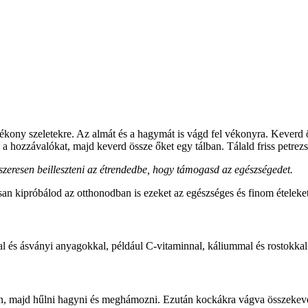
ony szeletekre. Az almát és a hagymát is vágd fel vékonyra. Keverd öss
e a hozzávalókat, majd keverd össze őket egy tálban. Tálald friss petr
szeresen beilleszteni az étrendedbe, hogy támogasd az egészségedet.
an kipróbálod az otthonodban is ezeket az egészséges és finom ételeke
kkal és ásványi anyagokkal, például C-vitaminnal, káliummal és rostokka
ában, majd hűlni hagyni és meghámozni. Ezután kockákra vágva összekever