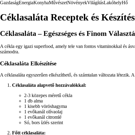
Gazdaság
Energia
Konyha
Művészet
Növények
Világítás
Lakóhely
Hő
Céklasaláta Receptek és Készíté
Céklasaláta – Egészséges és Finom Választá
A cékla egy igazi superfood, amely tele van fontos vitaminokkal és ásván
számodra.
Céklasaláta Elkészítése
A céklasaláta egyszerűen elkészíthető, és számtalan változata létezik.
Céklasaláta alapvető hozzávalókkal:
2-3 közepes méretű cékla
1 db alma
1 kisebb vöröshagyma
1 evőkanál olívaolaj
1 evőkanál citromlé
Só, bors ízlés szerint
Főtt céklasaláta: