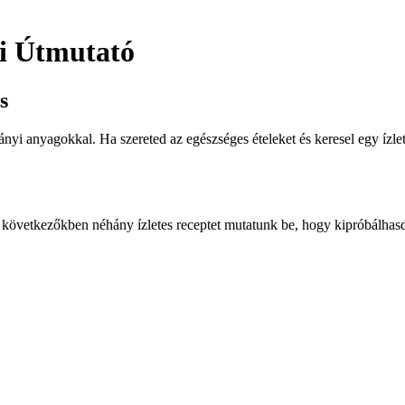
si Útmutató
s
yi anyagokkal. Ha szereted az egészséges ételeket és keresel egy ízletes
 A következőkben néhány ízletes receptet mutatunk be, hogy kipróbálhas