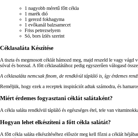
1 nagyobb méretű főtt cékla
1 marék dió
1 gerezd fokhagyma
1 evőkanál balzsamecet
Friss petrezselyem
Só, bors ízlés szerint
Céklasaláta Készítése
A tiszta és megmosott céklát hámozd meg, majd reszeld le vagy vágd vék
sóval és borssal. A főtt céklasalátához pedig egyszerűen válogasd össz
A céklasaláta nemcsak finom, de rendkívül tápláló is, így érdemes rend
Reméljük, hogy ezek a receptek inspirációt adtak számodra, és hamaros
Miért érdemes fogyasztani céklát salátaként?
A cékla saláta rendkívül tápláló és egészséges étel, tele van vitamino
Hogyan lehet elkészíteni a főtt cékla salátát?
A főtt cékla saláta elkészítéséhez először meg kell főzni a céklát héj