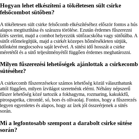
Hogyan lehet elkészíteni a tökéletesen sült csirke
felsőcombot sütőben?
A tökéletesen sült csirke felsőcomb elkészítéséhez először fontos a hús
alapos megtisztítása és szárazra törölése. Ezután érdemes fűszerezni
ízlés szerint, majd a combot helyezzük sütőzacskóba vagy sütőtálba. A
sütőt előmelegítjük, majd a csirkét közepes hőmérsékleten sütjük,
időnként meglocsolva saját levével. A sütési idő hosszát a csirke
méretétől és a sütő teljesítményétől függően érdemes meghatározni.
Milyen fűszerezési lehetőségek ajánlottak a csirkecomb
sütéséhez?
A csirkecomb fűszerezésekor számos lehetőség közül választhatunk
attól függően, milyen ízvilágot szeretnénk elérni. Néhány népszerű
fűszer lehetőség közé tartozik a fokhagyma, rozmaring, kakukkfű,
pirospaprika, citromlé, só, bors és olívaolaj. Fontos, hogy a fűszerezés
legyen egyenletes és alapos, hogy az ízek jól összeérjenek a sütés
során.
Mi a legfontosabb szempont a darabolt csirke sütése
során?