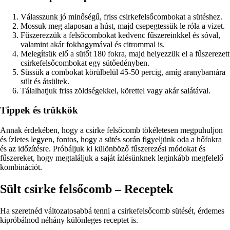
Válasszunk jó minőségű, friss csirkefelsőcombokat a sütéshez.
Mossuk meg alaposan a húst, majd csepegtessük le róla a vizet.
Fűszerezzük a felsőcombokat kedvenc fűszereinkkel és sóval,
valamint akár fokhagymával és citrommal is.
Melegítsük elő a sütőt 180 fokra, majd helyezzük el a fűszerezett
csirkefelsőcombokat egy sütőedényben.
Süssük a combokat körülbelül 45-50 percig, amíg aranybarnára
sült és átsültek.
Tálalhatjuk friss zöldségekkel, körettel vagy akár salátával.
Tippek és trükkök
Annak érdekében, hogy a csirke felsőcomb tökéletesen megpuhuljon
és ízletes legyen, fontos, hogy a sütés során figyeljünk oda a hőfokra
és az időzítésre. Próbáljuk ki különböző fűszerezési módokat és
fűszereket, hogy megtaláljuk a saját ízlésünknek leginkább megfelelő
kombinációt.
Sült csirke felsőcomb – Receptek
Ha szeretnéd változatosabbá tenni a csirkefelsőcomb sütését, érdemes
kipróbálnod néhány különleges receptet is.