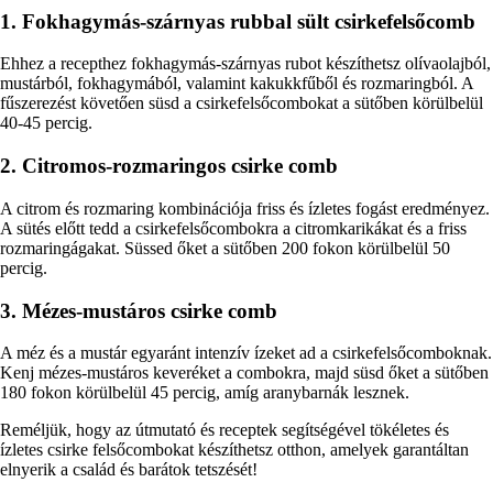
1. Fokhagymás-szárnyas rubbal sült csirkefelsőcomb
Ehhez a recepthez fokhagymás-szárnyas rubot készíthetsz olívaolajból,
mustárból, fokhagymából, valamint kakukkfűből és rozmaringból. A
fűszerezést követően süsd a csirkefelsőcombokat a sütőben körülbelül
40-45 percig.
2. Citromos-rozmaringos csirke comb
A citrom és rozmaring kombinációja friss és ízletes fogást eredményez.
A sütés előtt tedd a csirkefelsőcombokra a citromkarikákat és a friss
rozmaringágakat. Süssed őket a sütőben 200 fokon körülbelül 50
percig.
3. Mézes-mustáros csirke comb
A méz és a mustár egyaránt intenzív ízeket ad a csirkefelsőcomboknak.
Kenj mézes-mustáros keveréket a combokra, majd süsd őket a sütőben
180 fokon körülbelül 45 percig, amíg aranybarnák lesznek.
Reméljük, hogy az útmutató és receptek segítségével tökéletes és
ízletes csirke felsőcombokat készíthetsz otthon, amelyek garantáltan
elnyerik a család és barátok tetszését!