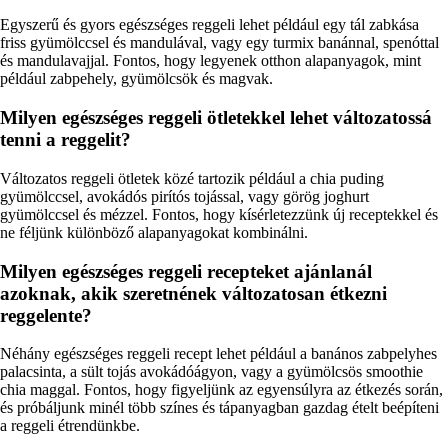
Egyszerű és gyors egészséges reggeli lehet például egy tál zabkása
friss gyümölccsel és mandulával, vagy egy turmix banánnal, spenóttal
és mandulavajjal. Fontos, hogy legyenek otthon alapanyagok, mint
például zabpehely, gyümölcsök és magvak.
Milyen egészséges reggeli ötletekkel lehet változatossá
tenni a reggelit?
Változatos reggeli ötletek közé tartozik például a chia puding
gyümölccsel, avokádós pirítós tojással, vagy görög joghurt
gyümölccsel és mézzel. Fontos, hogy kísérletezzünk új receptekkel és
ne féljünk különböző alapanyagokat kombinálni.
Milyen egészséges reggeli recepteket ajánlanál
azoknak, akik szeretnének változatosan étkezni
reggelente?
Néhány egészséges reggeli recept lehet például a banános zabpelyhes
palacsinta, a sült tojás avokádóágyon, vagy a gyümölcsös smoothie
chia maggal. Fontos, hogy figyeljünk az egyensúlyra az étkezés során,
és próbáljunk minél több színes és tápanyagban gazdag ételt beépíteni
a reggeli étrendünkbe.