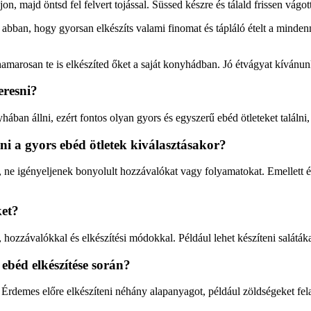
, majd öntsd fel felvert tojással. Süssed készre és tálald frissen vágott
bban, hogy gyorsan elkészíts valami finomat és tápláló ételt a mindenna
amarosan te is elkészíted őket a saját konyhádban. Jó étvágyat kívánun
eresni?
ban állni, ezért fontos olyan gyors és egyszerű ebéd ötleteket találni,
i a gyors ebéd ötletek kiválasztásakor?
 ne igényeljenek bonyolult hozzávalókat vagy folyamatokat. Emellett é
ket?
zzávalókkal és elkészítési módokkal. Például lehet készíteni salátákat, 
 ebéd elkészítése során?
Érdemes előre elkészíteni néhány alapanyagot, például zöldségeket fela