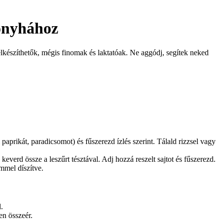
onyhához
lkészíthetők, mégis finomak és laktatóak. Ne aggódj, segítek neked
paprikát, paradicsomot) és fűszerezd ízlés szerint. Tálald rizzsel vagy
verd össze a leszűrt tésztával. Adj hozzá reszelt sajtot és fűszerezd.
emmel díszítve.
.
en összeér.