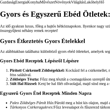
Gazdaság
Energia
Konyha
Művészet
Növények
Világítás
Lakóhely
Hő
Gyors és Egyszerű Ebéd Ötletek
Az idő gyakran luxus, főleg a hajtós hétköznapokon. Ilyenkor nagy sz
összegyűjteni néhány remek receptet!
Gyors Étkeztetés Gyors Ételekkel
Az alábbiakban találhatsz különböző gyors ebéd ötleteket, amelyek segíts
Gyors Ebéd Receptek Lépésről Lépésre
Pirított Csirkemell Zöldségekkel:
Kockázd fel a csirkemellet, m
friss salátával.
Zöldséges Tészta:
Főzz meg tésztát a csomagoláson szereplő útmut
Sült Hal Rizzsel:
Kenj be hal filét olívaolajjal, majd süsd meg a
Egyszerű Gyors Étel Receptek Minden Napra
Paleo Zöldséges Párolt Hús:
Párold meg a húst kis olajon, majd 
Tárkonyos Csirkeraguleves:
Főzz levesalapot és fűszerezd tárko