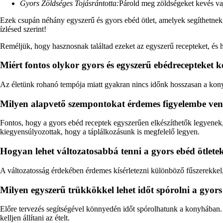
Gyors Zöldséges Tojásrántotta:
Párold meg zöldségeket kevés vajon
Ezek csupán néhány egyszerű és gyors ebéd ötlet, amelyek segíthetnek a
ízlésed szerint!
Reméljük, hogy hasznosnak találtad ezeket az egyszerű recepteket, és h
Miért fontos olykor gyors és egyszerű ebédrecepteket k
Az életünk rohanó tempója miatt gyakran nincs időnk hosszasan a konyhá
Milyen alapvető szempontokat érdemes figyelembe venn
Fontos, hogy a gyors ebéd receptek egyszerűen elkészíthetők legyenek,
kiegyensúlyozottak, hogy a táplálkozásunk is megfelelő legyen.
Hogyan lehet változatosabbá tenni a gyors ebéd ötlete
A változatosság érdekében érdemes kísérletezni különböző fűszerekkel, ho
Milyen egyszerű trükkökkel lehet időt spórolni a gyors
Előre tervezés segítségével könnyedén időt spórolhatunk a konyhában. 
kelljen állítani az ételt.