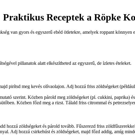
: Praktikus Receptek a Röpke K
ükség van gyors és egyszerű ebéd ötletekre, amelyek roppant könnyen e
égével pillanatok alatt elkészítheted az egyszerű, de ízletes ételeket.
ajd pirítsd meg kevés olívaolajon. Adj hozzá friss zöldségeket (például 
ató szerint. Közben párold meg zöldségeket (pl. cukkini, paprika) és ke
 sütőben. Közben főzd meg a rizst. Tálald friss citrommal és petrezsely
add hozzá zöldségeket és párold tovább. Fűszerezd friss zöldfűszerekkel
nnyal. Adj hozzá csirkehúst és zöldségeket, majd főzd addig, amíg mind