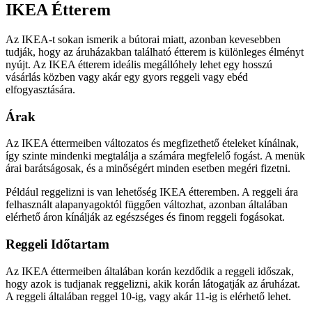
IKEA Étterem
Az IKEA-t sokan ismerik a bútorai miatt, azonban kevesebben
tudják, hogy az áruházakban található étterem is különleges élményt
nyújt. Az IKEA étterem ideális megállóhely lehet egy hosszú
vásárlás közben vagy akár egy gyors reggeli vagy ebéd
elfogyasztására.
Árak
Az IKEA éttermeiben változatos és megfizethető ételeket kínálnak,
így szinte mindenki megtalálja a számára megfelelő fogást. A menük
árai barátságosak, és a minőségért minden esetben megéri fizetni.
Például reggelizni is van lehetőség IKEA étteremben. A reggeli ára
felhasznált alapanyagoktól függően változhat, azonban általában
elérhető áron kínálják az egészséges és finom reggeli fogásokat.
Reggeli Időtartam
Az IKEA éttermeiben általában korán kezdődik a reggeli időszak,
hogy azok is tudjanak reggelizni, akik korán látogatják az áruházat.
A reggeli általában reggel 10-ig, vagy akár 11-ig is elérhető lehet.