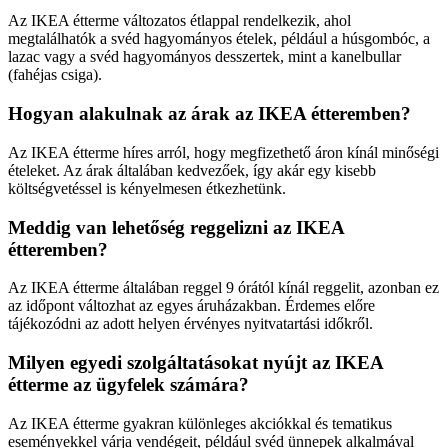
Az IKEA étterme változatos étlappal rendelkezik, ahol
megtalálhatók a svéd hagyományos ételek, például a húsgombóc, a
lazac vagy a svéd hagyományos desszertek, mint a kanelbullar
(fahéjas csiga).
Hogyan alakulnak az árak az IKEA étteremben?
Az IKEA étterme híres arról, hogy megfizethető áron kínál minőségi
ételeket. Az árak általában kedvezőek, így akár egy kisebb
költségvetéssel is kényelmesen étkezhetünk.
Meddig van lehetőség reggelizni az IKEA
étteremben?
Az IKEA étterme általában reggel 9 órától kínál reggelit, azonban ez
az időpont változhat az egyes áruházakban. Érdemes előre
tájékozódni az adott helyen érvényes nyitvatartási időkről.
Milyen egyedi szolgáltatásokat nyújt az IKEA
étterme az ügyfelek számára?
Az IKEA étterme gyakran különleges akciókkal és tematikus
eseményekkel várja vendégeit, például svéd ünnepek alkalmával