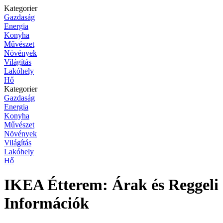
Kategorier
Gazdaság
Energia
Konyha
Művészet
Növények
Világítás
Lakóhely
Hő
Kategorier
Gazdaság
Energia
Konyha
Művészet
Növények
Világítás
Lakóhely
Hő
IKEA Étterem: Árak és Reggeli
Információk