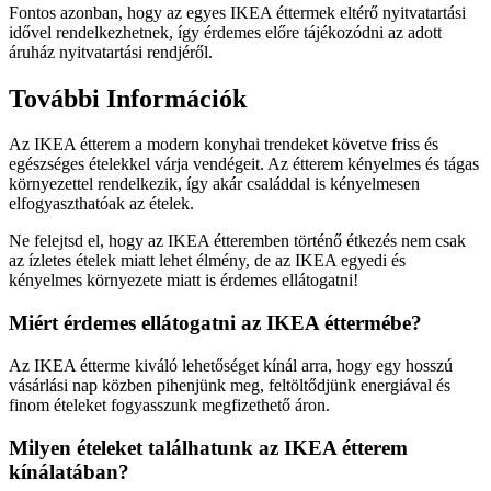
Fontos azonban, hogy az egyes IKEA éttermek eltérő nyitvatartási
idővel rendelkezhetnek, így érdemes előre tájékozódni az adott
áruház nyitvatartási rendjéről.
További Információk
Az IKEA étterem a modern konyhai trendeket követve friss és
egészséges ételekkel várja vendégeit. Az étterem kényelmes és tágas
környezettel rendelkezik, így akár családdal is kényelmesen
elfogyaszthatóak az ételek.
Ne felejtsd el, hogy az IKEA étteremben történő étkezés nem csak
az ízletes ételek miatt lehet élmény, de az IKEA egyedi és
kényelmes környezete miatt is érdemes ellátogatni!
Miért érdemes ellátogatni az IKEA éttermébe?
Az IKEA étterme kiváló lehetőséget kínál arra, hogy egy hosszú
vásárlási nap közben pihenjünk meg, feltöltődjünk energiával és
finom ételeket fogyasszunk megfizethető áron.
Milyen ételeket találhatunk az IKEA étterem
kínálatában?