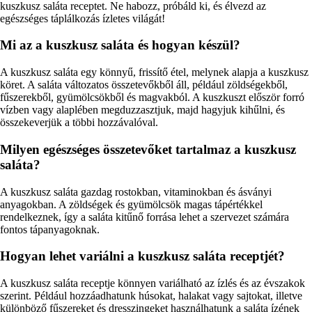
kuszkusz saláta receptet. Ne habozz, próbáld ki, és élvezd az
egészséges táplálkozás ízletes világát!
Mi az a kuszkusz saláta és hogyan készül?
A kuszkusz saláta egy könnyű, frissítő étel, melynek alapja a kuszkusz
köret. A saláta változatos összetevőkből áll, például zöldségekből,
fűszerekből, gyümölcsökből és magvakból. A kuszkuszt először forró
vízben vagy alaplében megduzzasztjuk, majd hagyjuk kihűlni, és
összekeverjük a többi hozzávalóval.
Milyen egészséges összetevőket tartalmaz a kuszkusz
saláta?
A kuszkusz saláta gazdag rostokban, vitaminokban és ásványi
anyagokban. A zöldségek és gyümölcsök magas tápértékkel
rendelkeznek, így a saláta kitűnő forrása lehet a szervezet számára
fontos tápanyagoknak.
Hogyan lehet variálni a kuszkusz saláta receptjét?
A kuszkusz saláta receptje könnyen variálható az ízlés és az évszakok
szerint. Például hozzáadhatunk húsokat, halakat vagy sajtokat, illetve
különböző fűszereket és dresszingeket használhatunk a saláta ízének