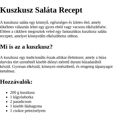
Kuszkusz Saláta Recept
A kuszkusz saláta egy könnyű, egészséges és ízletes étel, amely
tökéletes választás lehet egy gyors ebéd vagy vacsora elkészítésére.
Ebben a cikkben megosztok veled egy fantasztikus kuszkusz saláta
receptet, amelyet könnyedén elkészíthetsz otthon.
Mi is az a kuszkusz?
A kuszkusz egy tradicionális észak-afrikai élelmiszer, amely a búza
durvára tört szemétnél kisebb diónyi méretű durum búzadarából
készül. Gyorsan elkészül, könnyen emészthető, és rengeteg tápanyagot
tartalmaz.
Hozzávalók:
200 g kuszkusz
1 kígyóuborka
2 paradicsom
1 kisebb lilahagyma
1 csokor petrezselyem