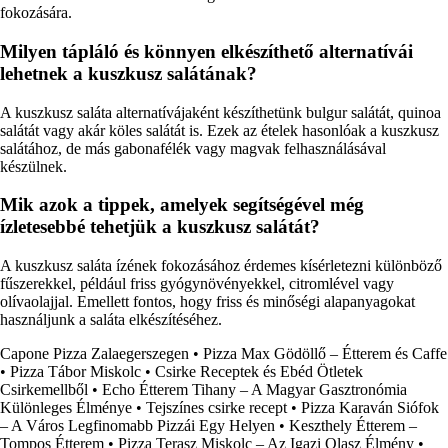
fokozására.
Milyen tápláló és könnyen elkészíthető alternatívái
lehetnek a kuszkusz salátának?
A kuszkusz saláta alternatívájaként készíthetünk bulgur salátát, quinoa
salátát vagy akár köles salátát is. Ezek az ételek hasonlóak a kuszkusz
salátához, de más gabonafélék vagy magvak felhasználásával
készülnek.
Mik azok a tippek, amelyek segítségével még
ízletesebbé tehetjük a kuszkusz salátát?
A kuszkusz saláta ízének fokozásához érdemes kísérletezni különböző
fűszerekkel, például friss gyógynövényekkel, citromlével vagy
olívaolajjal. Emellett fontos, hogy friss és minőségi alapanyagokat
használjunk a saláta elkészítéséhez.
Capone Pizza Zalaegerszegen
•
Pizza Max Gödöllő – Étterem és Caffe
•
Pizza Tábor Miskolc
•
Csirke Receptek és Ebéd Ötletek
Csirkemellből
•
Echo Étterem Tihany – A Magyar Gasztronómia
Különleges Élménye
•
Tejszínes csirke recept
•
Pizza Karaván Siófok
– A Város Legfinomabb Pizzái Egy Helyen
•
Keszthely Étterem –
Tompos Étterem
•
Pizza Terasz Miskolc – Az Igazi Olasz Élmény
•