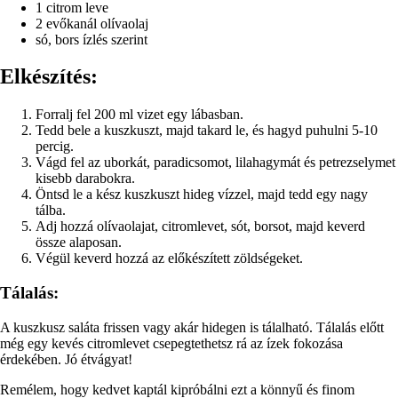
1 citrom leve
2 evőkanál olívaolaj
só, bors ízlés szerint
Elkészítés:
Forralj fel 200 ml vizet egy lábasban.
Tedd bele a kuszkuszt, majd takard le, és hagyd puhulni 5-10
percig.
Vágd fel az uborkát, paradicsomot, lilahagymát és petrezselymet
kisebb darabokra.
Öntsd le a kész kuszkuszt hideg vízzel, majd tedd egy nagy
tálba.
Adj hozzá olívaolajat, citromlevet, sót, borsot, majd keverd
össze alaposan.
Végül keverd hozzá az előkészített zöldségeket.
Tálalás:
A kuszkusz saláta frissen vagy akár hidegen is tálalható. Tálalás előtt
még egy kevés citromlevet csepegtethetsz rá az ízek fokozása
érdekében. Jó étvágyat!
Remélem, hogy kedvet kaptál kipróbálni ezt a könnyű és finom