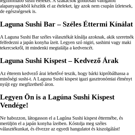
legfinomabb sushi ételeket. A szakácsok gondosan válogatott
alapanyagokból készítik el az ételeket, így azok nem csupán ízletesek,
de egészségesek is.
Laguna Sushi Bar – Széles Éttermi Kínálat
A Laguna Sushi Bar széles választékát kínálja azoknak, akik szeretnék
felfedezni a japán konyha ízeit. Legyen szó nigiri, sashimi vagy maki
tekercsekről, itt mindenki megtalálja a kedvencét.
Laguna Sushi Kispest – Kedvező Árak
Az étterem kedvező árai lehetővé teszik, hogy bárki kipróbálhassa a
minőségi sushi-t. A Laguna Sushi kispest igazi gasztronómiai élményt
nyújt egy megfizethető áron.
Legyen Ön is a Lagúna Sushi Kispest
Vendége!
Ne habozzon, látogasson el a Lagúna Sushi kispest éttermébe, és
merüljön el a japán konyha ízeiben. Kóstolja meg széles
választékunkat, és élvezze az egyedi hangulatot és kiszolgálást!