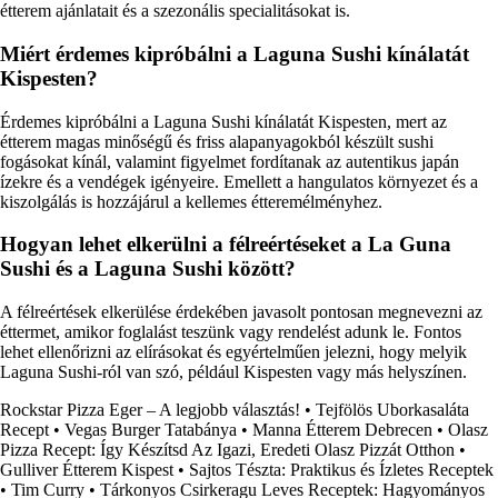
étterem ajánlatait és a szezonális specialitásokat is.
Miért érdemes kipróbálni a Laguna Sushi kínálatát
Kispesten?
Érdemes kipróbálni a Laguna Sushi kínálatát Kispesten, mert az
étterem magas minőségű és friss alapanyagokból készült sushi
fogásokat kínál, valamint figyelmet fordítanak az autentikus japán
ízekre és a vendégek igényeire. Emellett a hangulatos környezet és a
kiszolgálás is hozzájárul a kellemes étteremélményhez.
Hogyan lehet elkerülni a félreértéseket a La Guna
Sushi és a Laguna Sushi között?
A félreértések elkerülése érdekében javasolt pontosan megnevezni az
éttermet, amikor foglalást teszünk vagy rendelést adunk le. Fontos
lehet ellenőrizni az elírásokat és egyértelműen jelezni, hogy melyik
Laguna Sushi-ról van szó, például Kispesten vagy más helyszínen.
Rockstar Pizza Eger – A legjobb választás!
•
Tejfölös Uborkasaláta
Recept
•
Vegas Burger Tatabánya
•
Manna Étterem Debrecen
•
Olasz
Pizza Recept: Így Készítsd Az Igazi, Eredeti Olasz Pizzát Otthon
•
Gulliver Étterem Kispest
•
Sajtos Tészta: Praktikus és Ízletes Receptek
•
Tim Curry
•
Tárkonyos Csirkeragu Leves Receptek: Hagyományos