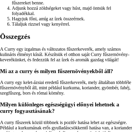
fűszereket benne.
Adjunk hozzá zöldségeket vagy húst, majd öntsük fel
folyadékkal.
Hagyjuk főni, amíg az ízek összeérnek.
Tálaljuk rizzsel vagy kenyérrel.
Összegzés
A Curry egy izgalmas és változatos fűszerkeverék, amely számos
kulináris élményt kínál. Készítsük el otthon saját Curry fűszernövény-
keverékünket, és fedezzük fel az ízek és aromák gazdag világát!
Mi az a curry és milyen fűszernövényekből áll?
A curry egy kelet-ázsiai eredetű fűszerkeverék, mely általában többféle
fűszernövényből áll, mint például kurkuma, koriander, gyömbér, fahéj,
szegfűszeg, bors és római kömény.
Milyen különleges egészségügyi előnyei lehetnek a
curry fogyasztásának?
A curry fűszerek közül többnek is pozitív hatása lehet az egészségre.
Például a kurkumának erős gyulladáscsökkentő hatása van, a koriander