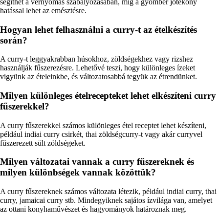
segíthet a vérnyomás szabályozásában, míg a gyömbér jótékony
hatással lehet az emésztésre.
Hogyan lehet felhasználni a curry-t az ételkészítés
során?
A curry-t leggyakrabban húsokhoz, zöldségekhez vagy rizshez
használják fűszerezésre. Lehetővé teszi, hogy különleges ízeket
vigyünk az ételeinkbe, és változatosabbá tegyük az étrendünket.
Milyen különleges ételrecepteket lehet elkészíteni curry
fűszerekkel?
A curry fűszerekkel számos különleges étel receptet lehet készíteni,
például indiai curry csirkét, thai zöldségcurry-t vagy akár curryvel
fűszerezett sült zöldségeket.
Milyen változatai vannak a curry fűszereknek és
milyen különbségek vannak közöttük?
A curry fűszereknek számos változata létezik, például indiai curry, thai
curry, jamaicai curry stb. Mindegyiknek sajátos ízvilága van, amelyet
az ottani konyhaművészet és hagyományok határoznak meg.