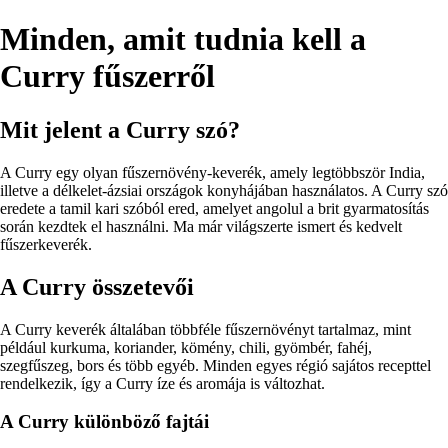
Minden, amit tudnia kell a
Curry fűszerről
Mit jelent a Curry szó?
A Curry egy olyan fűszernövény-keverék, amely legtöbbször India,
illetve a délkelet-ázsiai országok konyhájában használatos. A Curry szó
eredete a tamil kari szóból ered, amelyet angolul a brit gyarmatosítás
során kezdtek el használni. Ma már világszerte ismert és kedvelt
fűszerkeverék.
A Curry összetevői
A Curry keverék általában többféle fűszernövényt tartalmaz, mint
például kurkuma, koriander, kömény, chili, gyömbér, fahéj,
szegfűszeg, bors és több egyéb. Minden egyes régió sajátos recepttel
rendelkezik, így a Curry íze és aromája is változhat.
A Curry különböző fajtái