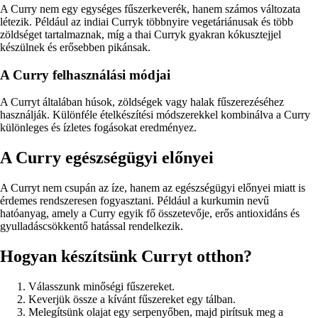
A Curry nem egy egységes fűszerkeverék, hanem számos változata
létezik. Például az indiai Curryk többnyire vegetáriánusak és több
zöldséget tartalmaznak, míg a thai Curryk gyakran kókusztejjel
készülnek és erősebben pikánsak.
A Curry felhasználási módjai
A Curryt általában húsok, zöldségek vagy halak fűszerezéséhez
használják. Különféle ételkészítési módszerekkel kombinálva a Curry
különleges és ízletes fogásokat eredményez.
A Curry egészségügyi előnyei
A Curryt nem csupán az íze, hanem az egészségügyi előnyei miatt is
érdemes rendszeresen fogyasztani. Például a kurkumin nevű
hatóanyag, amely a Curry egyik fő összetevője, erős antioxidáns és
gyulladáscsökkentő hatással rendelkezik.
Hogyan készítsünk Curryt otthon?
Válasszunk minőségi fűszereket.
Keverjük össze a kívánt fűszereket egy tálban.
Melegítsünk olajat egy serpenyőben, majd pirítsuk meg a