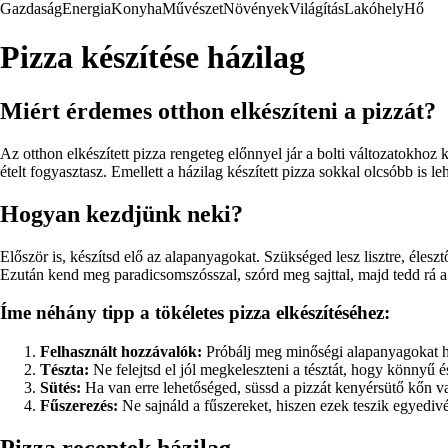
Gazdaság
Energia
Konyha
Művészet
Növények
Világítás
Lakóhely
Hő
Pizza készítése házilag
Miért érdemes otthon elkészíteni a pizzát?
Az otthon elkészített pizza rengeteg előnnyel jár a bolti változatokhoz
ételt fogyasztasz. Emellett a házilag készített pizza sokkal olcsóbb is leh
Hogyan kezdjünk neki?
Először is, készítsd elő az alapanyagokat. Szükséged lesz lisztre, éleszt
Ezután kend meg paradicsomszósszal, szórd meg sajttal, majd tedd rá a 
Íme néhány tipp a tökéletes pizza elkészítéséhez:
Felhasznált hozzávalók:
Próbálj meg minőségi alapanyagokat ha
Tészta:
Ne felejtsd el jól megkeleszteni a tésztát, hogy könnyű é
Sütés:
Ha van erre lehetőséged, süssd a pizzát kenyérsütő kőn v
Fűszerezés:
Ne sajnáld a fűszereket, hiszen ezek teszik egyedivé é
Pizza receptek házilag