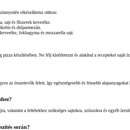
könnyedén elkészíthetsz otthon:
, sajt és fűszerek keveréke.
dókrém és dióparmezán.
keveréke, fokhagyma és mozzarella sajt.
izza készítésében. Ne félj kísérletezni és alakítsd a recepteket saját íz
egyen az összetevők felett, így egészségesebb és frissebb alapanyagokat 
shez?
olajra, valamint a feltétekhez szükséges sajtokra, szószokra és egyéb íz
szítés során?