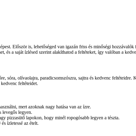
 képest. Először is, lehetőséged van igazán friss és minőségi hozzávalók
et, és a saját ízlésed szerint alakíthatod a feltéteket, így valóban a kedv
őre, sóra, olívaolajra, paradicsomszószra, sajtra és kedvenc feltéteidre.
kedvenc feltéteidet.
sználni, mert azoknak nagy hatása van az ízre.
s levegős legyen.
agy pizzasütő lapokon, hogy minél ropogósabb legyen a tészta.
s ízletessé az ételt.