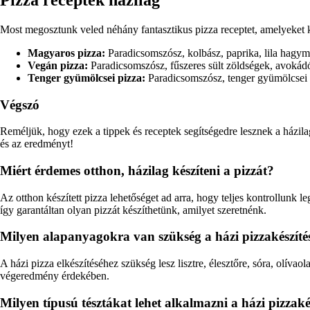
Most megosztunk veled néhány fantasztikus pizza receptet, amelyeket 
Magyaros pizza:
Paradicsomszósz, kolbász, paprika, lila hagyma
Vegán pizza:
Paradicsomszósz, fűszeres sült zöldségek, avoká
Tenger gyümölcsei pizza:
Paradicsomszósz, tenger gyümölcsei 
Végszó
Reméljük, hogy ezek a tippek és receptek segítségedre lesznek a házilag p
és az eredményt!
Miért érdemes otthon, házilag készíteni a pizzát?
Az otthon készített pizza lehetőséget ad arra, hogy teljes kontrollunk l
így garantáltan olyan pizzát készíthetünk, amilyet szeretnénk.
Milyen alapanyagokra van szükség a házi pizzakészíté
A házi pizza elkészítéséhez szükség lesz lisztre, élesztőre, sóra, olíva
végeredmény érdekében.
Milyen típusú tésztákat lehet alkalmazni a házi pizzaké