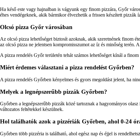
Ha késő este vagy hajnalban is vágyunk egy finom pizzára, Győr városáb
éhes vendégeknek, akik bármikor élvezhetik a frissen készített pizzák íz
Olcsó pizza Győr városában
Az olcsó pizza lehetőséget biztosít azoknak, akik szeretnének finom ét
az olcsó pizza ne jelentsen kompromisszumot az íz és minőség terén. A j
A pizza rendelés Győr területén tehát számos lehetőséget kínál a finom 
Miért érdemes választani a pizza rendelést Győrben?
A pizza rendelés Győrben kényelmes és gyors megoldást jelent, ha ninc
Melyek a legnépszerűbb pizzák Győrben?
Győrben a legnépszerűbb pizzák közé tartoznak a hagyományos olasz íz
változatos feltétekkel készülnek.
Hol találhatók azok a pizzériák Győrben, ahol 0-24 ór
Győrben több pizzéria is található, ahol egész nap és éjjel is rendelhe