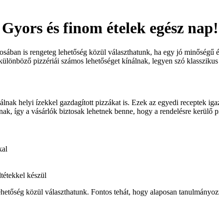
Gyors és finom ételek egész nap!
rosában is rengeteg lehetőség közül választhatunk, ha egy jó minőségű é
lönböző pizzériái számos lehetőséget kínálnak, legyen szó klasszikus o
álnak helyi ízekkel gazdagított pizzákat is. Ezek az egyedi receptek ig
k, így a vásárlók biztosak lehetnek benne, hogy a rendelésre kerülő pizz
kal
tétekkel készül
 lehetőség közül választhatunk. Fontos tehát, hogy alaposan tanulmányo