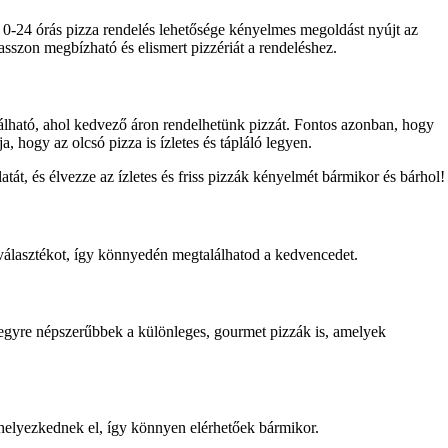
A 0-24 órás pizza rendelés lehetősége kényelmes megoldást nyújt az
lasszon megbízható és elismert pizzériát a rendeléshez.
alálható, ahol kedvező áron rendelhetünk pizzát. Fontos azonban, hogy
 hogy az olcsó pizza is ízletes és tápláló legyen.
tát, és élvezze az ízletes és friss pizzák kényelmét bármikor és bárhol!
 választékot, így könnyedén megtalálhatod a kedvencedet.
 egyre népszerűbbek a különleges, gourmet pizzák is, amelyek
n helyezkednek el, így könnyen elérhetőek bármikor.