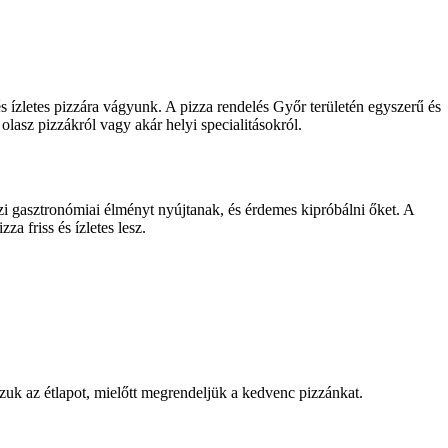
s ízletes pizzára vágyunk. A pizza rendelés Győr területén egyszerű és
lasz pizzákról vagy akár helyi specialitásokról.
azi gasztronómiai élményt nyújtanak, és érdemes kipróbálni őket. A
a friss és ízletes lesz.
zzuk az étlapot, mielőtt megrendeljük a kedvenc pizzánkat.