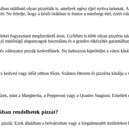
an található olyan pizzériák is, amelyek egész éjjel nyitva tartanak. 
ét. Ne feledje, hogy a késői órákban is fontos a minőségi étel, ezért vá
eleket fogyasztani megfizethető áron. Győrben is több olyan pizzéria t
ó minőségű alapanyagok használata és a gondos elkészítés garantálhatja,
és változatos pizzák kedvelőinek. Ne habozzon kipróbálni a város kínála
s kedved vagy időd otthon főzni. Számos étterem és pizzéria kínálja a
ek, mint a Margherita, a Pepperoni vagy a Quattro Stagioni. Emellett
ában rendelhetek pizzát?
tsz pizzát. Ezek általában a belvárosban vagy a forgalmasabb területeke