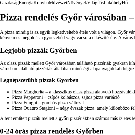
Gazdaság
Energia
Konyha
Művészet
Növények
Világítás
Lakóhely
Hő
Pizza rendelés Győr városában – 
A pizza mindig is az egyik legkedveltebb étele volt a világon. Győr vá
kényelmes megoldás a gyors ebéd vagy vacsora elkészítésére. A város kü
Legjobb pizzák Győrben
Az olasz pizzák mellett Győr városában található pizzériák gyakran kín
városban található pizzériák általában minőségi alapanyagokkal dolgozna
Legnépszerűbb pizzák Győrben
Pizza Margherita – a klasszikus olasz pizza alapvető hozzávalók
Pizza Pepperoni – csípős kolbászos, sajtos pizza variáció
Pizza Funghi – gombás pizza változat
Pizza Quattro Stagioni – négy évszak pizza, amely különböző fel
A fent említett pizzák mellett a győri pizzériákban számos más ízletes
0-24 órás pizza rendelés Győrben