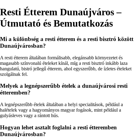
Resti Étterem Dunaújváros –
Útmutató és Bemutatkozás
Mi a különbség a resti étterem és a resti bisztró között
Dunaújvárosban?
A resti étterem általában formálisabb, elegánsabb környezetet és
magasabb színvonalú ételeket kínál, míg a resti bisztró inkább laza
hangulatú, bistró jellegű étterem, ahol egyszerűbb, de ízletes ételeket
szolgálnak fel.
Melyek a legnépszerűbb ételek a dunaújvárosi resti
étteremben?
A legnépszerűbb ételek általában a helyi specialitások, például a
halételek vagy a hagyományos magyar fogások, mint például a
gulyásleves vagy a rántott hús.
Hogyan lehet asztalt foglalni a resti étteremben
Dunaújvárosban?