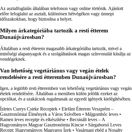
Az asztalfoglalás általában telefonon vagy online történik. Ajánlott
előre lefoglalni az asztalt, különösen hétvégéken vagy ünnepi
időszakokban, hogy biztosítsa a helyet.
Milyen árkategóriába tartozik a resti étterem
Dunaújvárosban?
Általában a resti étterem magasabb árkategóriába tartozik, mivel a
minőségi alapanyagok és a szolgáltatások magas színvonalát kínálja az
vendégeknek.
Van lehetőség vegetáriánus vagy vegán ételek
rendelésére a resti étteremben Dunaújvárosban?
Igen, a legtöbb resti étteremben van lehetőség vegetáriánus vagy vegán
ételek rendelésére. Általában a menüben külön jelölik ezeket az
opciókat, és a szakácsok rugalmasak az egyedi igények kielégítésében.
Ízletes Currys Csirke Receptek
•
Elefánt Étterem Veszprém –
Gasztronómiai Élmények a Város Szívében
•
Májgombóc leves
•
Ramen leves receptje és elkészítése
•
Becsinált leves – A
Hagyományos Magyar Gasztronómia Kincse
•
Sárgaborsó Leves
Recept: Hagyományos Magyaros Ízek
•
Vasárnapi ebéd a Nosalty