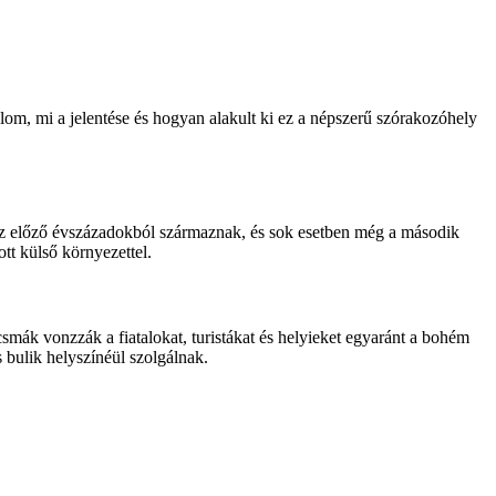
om, mi a jelentése és hogyan alakult ki ez a népszerű szórakozóhely
n az előző évszázadokból származnak, és sok esetben még a második
tt külső környezettel.
csmák vonzzák a fiatalokat, turistákat és helyieket egyaránt a bohém
 bulik helyszínéül szolgálnak.