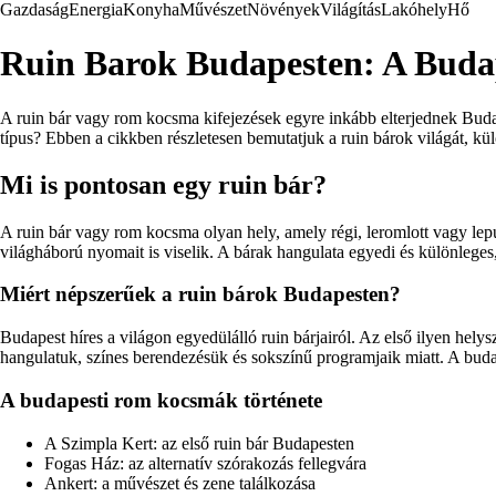
Gazdaság
Energia
Konyha
Művészet
Növények
Világítás
Lakóhely
Hő
Ruin Barok Budapesten: A Buda
A ruin bár vagy rom kocsma kifejezések egyre inkább elterjednek Budap
típus? Ebben a cikkben részletesen bemutatjuk a ruin bárok világát, külö
Mi is pontosan egy ruin bár?
A ruin bár vagy rom kocsma olyan hely, amely régi, leromlott vagy lep
világháború nyomait is viselik. A bárak hangulata egyedi és különleges,
Miért népszerűek a ruin bárok Budapesten?
Budapest híres a világon egyedülálló ruin bárjairól. Az első ilyen hel
hangulatuk, színes berendezésük és sokszínű programjaik miatt. A budap
A budapesti rom kocsmák története
A Szimpla Kert: az első ruin bár Budapesten
Fogas Ház: az alternatív szórakozás fellegvára
Ankert: a művészet és zene találkozása