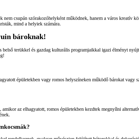
ínek nem csupán szórakozóhelyként működnek, hanem a város kreatív köz
uristák, mind a helyiek számára.
 ruin bároknak!
belső terükkel és gazdag kulturális programjaikkal igazi élményt nyúj
eg!
agyatott épületekben vagy romos helyszíneken működő bárokat vagy sz
, amikor az elhagyatott, romos épületekben kezdtek megnyílni alternatí
ének.
 romkocsmák?
kkel rendelkeznek, gyakran művészien felújított bútorokkal és dekorác