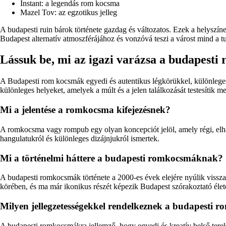
Instant: a legendás rom kocsma
Mazel Tov: az egzotikus jelleg
A budapesti ruin bárok története gazdag és változatos. Ezek a helysz
Budapest alternatív atmoszférájához és vonzóvá teszi a várost mind a t
Lássuk be, mi az igazi varázsa a budapesti
A Budapesti rom kocsmák egyedi és autentikus légkörükkel, különleges 
különleges helyeket, amelyek a múlt és a jelen találkozását testesítik m
Mi a jelentése a romkocsma kifejezésnek?
A romkocsma vagy rompub egy olyan koncepciót jelöl, amely régi, elh
hangulatukról és különleges dizájnjukról ismertek.
Mi a történelmi háttere a budapesti romkocsmáknak?
A budapesti romkocsmák története a 2000-es évek elejére nyúlik vissza
körében, és ma már ikonikus részét képezik Budapest szórakoztató élet
Milyen jellegzetességekkel rendelkeznek a budapesti
A budapesti romkocsmákra jellemző, hogy egyedi és kreatív belső tere