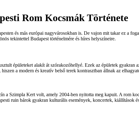
pesti Rom Kocsmák Története
esten és más európai nagyvárosokban is. De vajon mit takar ez a fogal
nös tekintettel Budapest történelmére és híres helyszíneire.
usztult épületeket alakít át szórakozóhellyé. Ezek az épületek gyakra
 hiszen a modern és kreatív belső terek kontrasztban állnak az elhagyato
yszín a Szimpla Kert volt, amely 2004-ben nyitotta meg kapuit. A rom ko
esti ruin bárok gyakran kulturális események, koncertek, kiállítások és