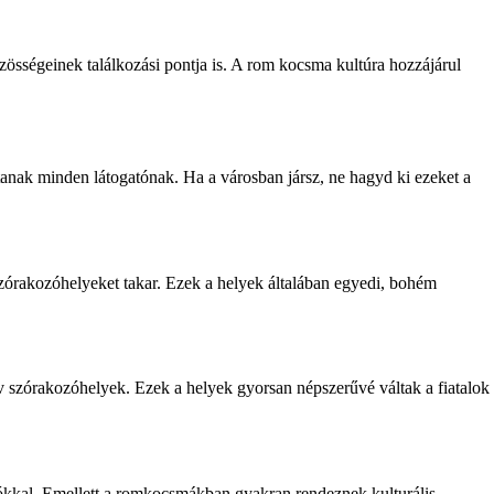
össégeinek találkozási pontja is. A rom kocsma kultúra hozzájárul
tanak minden látogatónak. Ha a városban jársz, ne hagyd ki ezeket a
órakozóhelyeket takar. Ezek a helyek általában egyedi, bohém
v szórakozóhelyek. Ezek a helyek gyorsan népszerűvé váltak a fiatalok
iókkal. Emellett a romkocsmákban gyakran rendeznek kulturális